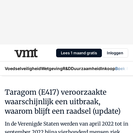
Lees 1 maand gratis
Inloggen
Voedselveiligheid
Wetgeving
R&D
Duurzaamheid
Inkoop
Boek Mic
Taragom (E417) veroorzaakte
waarschijnlijk een uitbraak,
waarom blijft een raadsel (update)
In de Verenigde Staten werden van april 2022 tot in
september 2022 bijna vierhonderd mensen ziek