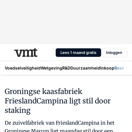
Lees 1 maand gratis
Inloggen
Voedselveiligheid
Wetgeving
R&D
Duurzaamheid
Inkoop
Boek Mic
Groningse kaasfabriek
FrieslandCampina ligt stil door
staking
De zuivelfabriek van FrieslandCampina in het
Groningse Marum ligt maandag stil door een