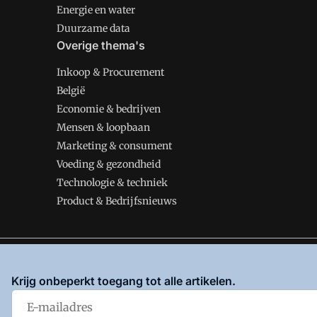
Energie en water
Duurzame data
Overige thema's
Inkoop & Procurement
België
Economie & bedrijven
Mensen & loopbaan
Marketing & consument
Voeding & gezondheid
Technologie & techniek
Product & Bedrijfsnieuws
VMT is onderdeel van VMN media. Lees in
ons manifes
Krijg onbeperkt toegang tot alle artikelen.
en
Privacy en Cookie beleid
|
Privacy instellingen