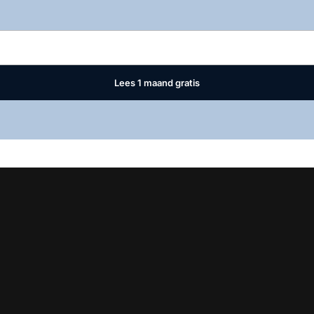
Log in
om dit artikel te lezen.
Lees 1 maand gratis