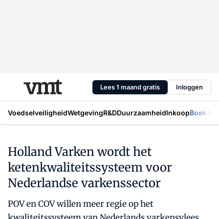
Lees 1 maand gratis
Inloggen
Voedselveiligheid
Wetgeving
R&D
Duurzaamheid
Inkoop
Boek Mic
Holland Varken wordt het
ketenkwaliteitssysteem voor
Nederlandse varkenssector
POV en COV willen meer regie op het
kwaliteitssysteem van Nederlands varkensvlees.