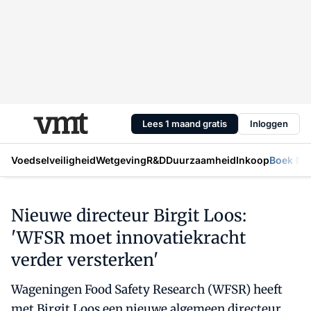
Lees 1 maand gratis
Inloggen
Voedselveiligheid
Wetgeving
R&D
Duurzaamheid
Inkoop
Boek Mic
Nieuwe directeur Birgit Loos:
'WFSR moet innovatiekracht
verder versterken'
Wageningen Food Safety Research (WFSR) heeft
met Birgit Loos een nieuwe algemeen directeur