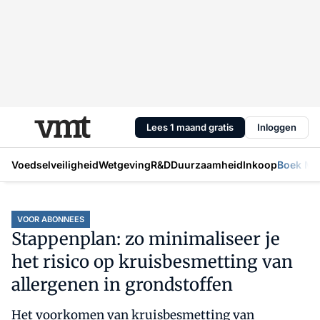
Lees 1 maand gratis
Inloggen
Voedselveiligheid
Wetgeving
R&D
Duurzaamheid
Inkoop
Boek Mic
VOOR ABONNEES
Stappenplan: zo minimaliseer je
het risico op kruisbesmetting van
allergenen in grondstoffen
Het voorkomen van kruisbesmetting van