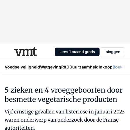
Lees 1 maand gratis
Inloggen
Voedselveiligheid
Wetgeving
R&D
Duurzaamheid
Inkoop
Boek Mic
5 zieken en 4 vroeggeboorten door
besmette vegetarische producten
Vijf ernstige gevallen van listeriose in januari 2023
waren onderwerp van onderzoek door de Franse
autoriteiten.