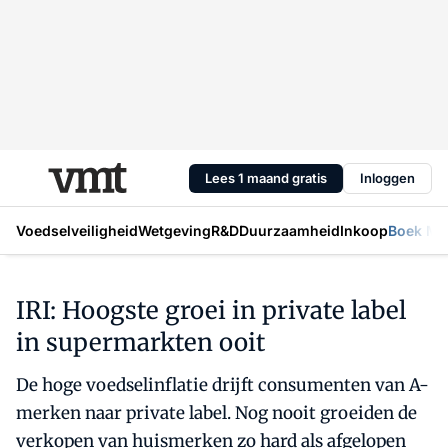
Lees 1 maand gratis
Inloggen
Voedselveiligheid
Wetgeving
R&D
Duurzaamheid
Inkoop
Boek Mic
IRI: Hoogste groei in private label
in supermarkten ooit
De hoge voedselinflatie drijft consumenten van A-
merken naar private label. Nog nooit groeiden de
verkopen van huismerken zo hard als afgelopen