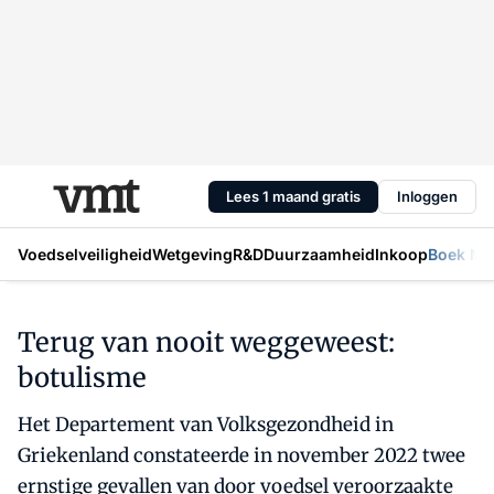
Lees 1 maand gratis
Inloggen
Voedselveiligheid
Wetgeving
R&D
Duurzaamheid
Inkoop
Boek Mic
Terug van nooit weggeweest:
botulisme
Het Departement van Volksgezondheid in
Griekenland constateerde in november 2022 twee
ernstige gevallen van door voedsel veroorzaakte