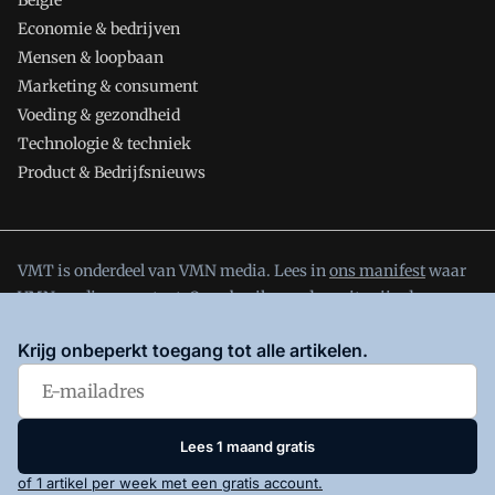
België
Economie & bedrijven
Mensen & loopbaan
Marketing & consument
Voeding & gezondheid
Technologie & techniek
Product & Bedrijfsnieuws
VMT is onderdeel van VMN media. Lees in
ons manifest
waar
VMN media voor staat. Op gebruik van deze site zijn de
volgende regelingen van toepassing:
Algemene Voorwaarden
Krijg onbeperkt toegang tot alle artikelen.
en
Privacy en Cookie beleid
|
Privacy instellingen
Lees 1 maand gratis
of 1 artikel per week met een gratis account.