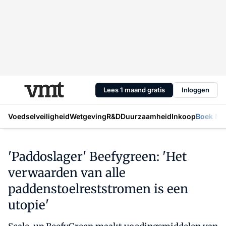
Lees 1 maand gratis
Inloggen
Voedselveiligheid
Wetgeving
R&D
Duurzaamheid
Inkoop
Boek Mic
'Paddoslager' Beefygreen: 'Het
verwaarden van alle
paddenstoelreststromen is een
utopie'