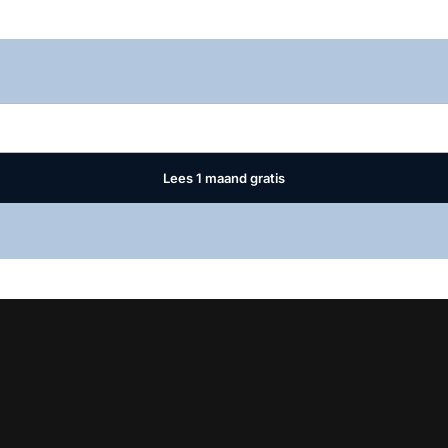
Log in
om dit artikel te lezen.
Lees 1 maand gratis