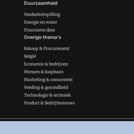
Duurzaamheid
Voedselverspilling
Energie en water
Duurzame data
Overige thema's
Inkoop & Procurement
België
Economie & bedrijven
Mensen & loopbaan
Marketing & consument
Voeding & gezondheid
Technologie & techniek
Product & Bedrijfsnieuws
VMT is onderdeel van VMN media. Lees in
ons manifes