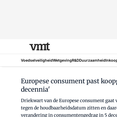
Voedselveiligheid
Wetgeving
R&D
Duurzaamheid
Inkoo
Europese consument past koopge
decennia'
Driekwart van de Europese consument gaat v
tegen de houdbaarheidsdatum zitten en daarom
verandering in consumentengedrag in 5 dece