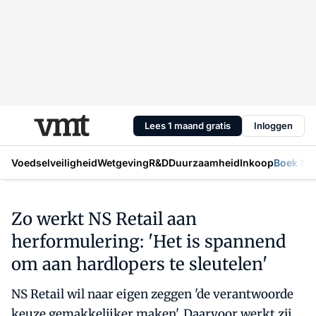
Lees 1 maand gratis
Inloggen
Voedselveiligheid
Wetgeving
R&D
Duurzaamheid
Inkoop
Boek Mic
Zo werkt NS Retail aan
herformulering: 'Het is spannend
om aan hardlopers te sleutelen'
NS Retail wil naar eigen zeggen 'de verantwoorde
keuze gemakkelijker maken'. Daarvoor werkt zij