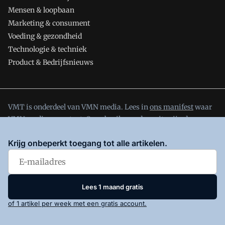
Mensen & loopbaan
Marketing & consument
Voeding & gezondheid
Technologie & techniek
Product & Bedrijfsnieuws
VMT is onderdeel van VMN media. Lees in
ons manifest
waar
VMN media voor staat. Op gebruik van deze site zijn de
volgende regelingen van toepassing:
Algemene Voorwaarden
Krijg onbeperkt toegang tot alle artikelen.
en
Privacy en Cookie beleid
|
Privacy instellingen
Lees 1 maand gratis
of 1 artikel per week met een gratis account.