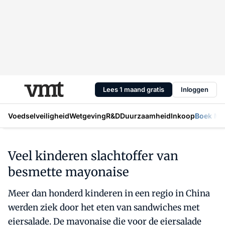
Lees 1 maand gratis
Inloggen
Voedselveiligheid
Wetgeving
R&D
Duurzaamheid
Inkoop
Boek Mic
Veel kinderen slachtoffer van
besmette mayonaise
Meer dan honderd kinderen in een regio in China
werden ziek door het eten van sandwiches met
eiersalade. De mayonaise die voor de eiersalade