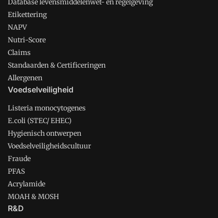
Database levensmiddelenwet- en regelgeving
Etikettering
NAPV
Nutri-Score
Claims
Standaarden & Certificeringen
Allergenen
Voedselveiligheid
Listeria monocytogenes
E.coli (STEC/ EHEC)
Hygienisch ontwerpen
Voedselveiligheidscultuur
Fraude
PFAS
Acrylamide
MOAH & MOSH
R&D