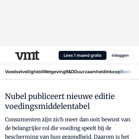
Lees 1 maand gratis
Inloggen
Voedselveiligheid
Wetgeving
R&D
Duurzaamheid
Inkoop
Boek Mic
Nubel publiceert nieuwe editie
voedingsmiddelentabel
Consumenten zijn zich meer dan ooit bewust van
de belangrijke rol die voeding speelt bij de
bescherming van hun gezondheid. Daarom is het