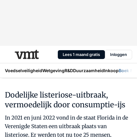
Lees 1 maand gratis
Inloggen
Voedselveiligheid
Wetgeving
R&D
Duurzaamheid
Inkoop
Boek Mic
Dodelijke listeriose-uitbraak,
vermoedelijk door consumptie-ijs
In 2021 en juni 2022 vond in de staat Florida in de
Verenigde Staten een uitbraak plaats van
listeriose. Er werden tot nu toe 25 mensen,