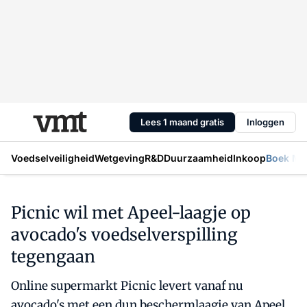
Lees 1 maand gratis
Inloggen
Voedselveiligheid
Wetgeving
R&D
Duurzaamheid
Inkoop
Boek Mic
Picnic wil met Apeel-laagje op
avocado's voedselverspilling
tegengaan
Online supermarkt Picnic levert vanaf nu
avocado's met een dun beschermlaagje van Apeel.