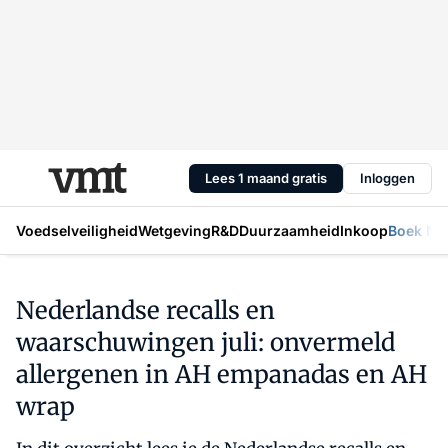
Lees 1 maand gratis
Inloggen
Voedselveiligheid
Wetgeving
R&D
Duurzaamheid
Inkoop
Boek Mic
Nederlandse recalls en
waarschuwingen juli: onvermeld
allergenen in AH empanadas en AH
wrap