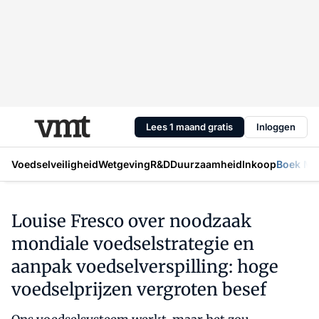
Lees 1 maand gratis
Inloggen
Voedselveiligheid
Wetgeving
R&D
Duurzaamheid
Inkoop
Boek Mic
Louise Fresco over noodzaak
mondiale voedselstrategie en
aanpak voedselverspilling: hoge
voedselprijzen vergroten besef