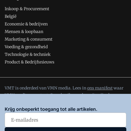
Inkoop & Procurement
België
Economie & bedrijven
Mensen & loopbaan
Marketing & consument
Voeding & gezondheid
Technologie & techniek
Product & Bedrijfsnieuws
VMT is onderdeel van VMN media. Lees in
ons manifest
waar
VMN media voor staat. Op gebruik van deze site zijn de
volgende regelingen van toepassing:
Algemene Voorwaarden
Krijg onbeperkt toegang tot alle artikelen.
en
Privacy en Cookie beleid
|
Privacy instellingen