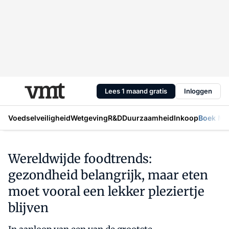
Lees 1 maand gratis
Inloggen
Voedselveiligheid
Wetgeving
R&D
Duurzaamheid
Inkoop
Boek Mic
Wereldwijde foodtrends:
gezondheid belangrijk, maar eten
moet vooral een lekker pleziertje
blijven