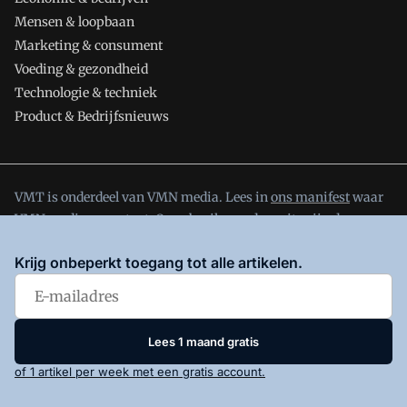
Mensen & loopbaan
Marketing & consument
Voeding & gezondheid
Technologie & techniek
Product & Bedrijfsnieuws
VMT is onderdeel van VMN media. Lees in
ons manifest
waar
VMN media voor staat. Op gebruik van deze site zijn de
volgende regelingen van toepassing:
Algemene Voorwaarden
Krijg onbeperkt toegang tot alle artikelen.
en
Privacy en Cookie beleid
|
Privacy instellingen
Lees 1 maand gratis
of 1 artikel per week met een gratis account.