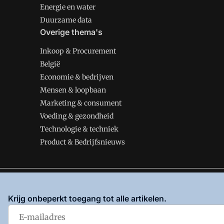
Energie en water
Duurzame data
Overige thema's
Inkoop & Procurement
België
Economie & bedrijven
Mensen & loopbaan
Marketing & consument
Voeding & gezondheid
Technologie & techniek
Product & Bedrijfsnieuws
VMT is onderdeel van VMN media. Lees in
ons manifes
Krijg onbeperkt toegang tot alle artikelen.
en
Privacy en Cookie beleid
|
Privacy instellingen