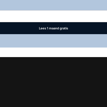
Log in
om dit artikel te lezen.
Lees 1 maand gratis