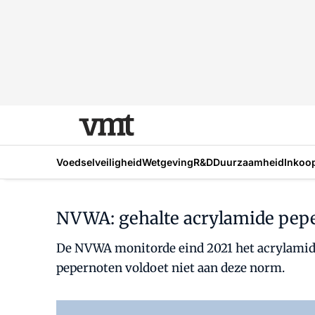
Voedselveiligheid
Wetgeving
R&D
Duurzaamheid
Inkoo
NVWA: gehalte acrylamide pep
De NVWA monitorde eind 2021 het acrylamideg
pepernoten voldoet niet aan deze norm.