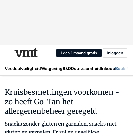
Lees 1 maand gratis
Inloggen
Voedselveiligheid
Wetgeving
R&D
Duurzaamheid
Inkoop
Boek Mic
Kruisbesmettingen voorkomen -
zo heeft Go-Tan het
allergenenbeheer geregeld
Snacks zonder gluten en garnalen, snacks met
gluten en garnalen. Er rollen dagelijkse