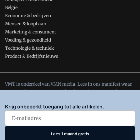
België
Economie & bedrijven
Mensen & loopbaan
Marketing & consument
Voeding & gezondheid
Technologie & techniek
Product & Bedrijfsnieuws
VMT is onderdeel van VMN media. Lees in
ons manifest
waar
VMN media voor staat. Op gebruik van deze site zijn de
volgende regelingen van toepassing:
Algemene Voorwaarden
Krijg onbeperkt toegang tot alle artikelen.
en
Privacy en Cookie beleid
|
Privacy instellingen
Lees 1 maand gratis