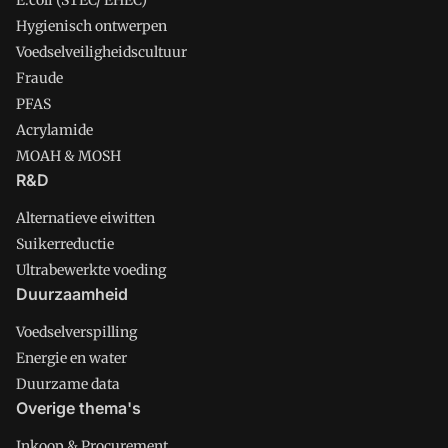
E.coli (STEC/ EHEC)
Hygienisch ontwerpen
Voedselveiligheidscultuur
Fraude
PFAS
Acrylamide
MOAH & MOSH
R&D
Alternatieve eiwitten
Suikerreductie
Ultrabewerkte voeding
Duurzaamheid
Voedselverspilling
Energie en water
Duurzame data
Overige thema's
Inkoop & Procurement