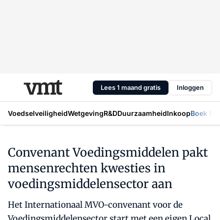
Lees 1 maand gratis
Inloggen
Voedselveiligheid
Wetgeving
R&D
Duurzaamheid
Inkoop
Boek Mic
Convenant Voedingsmiddelen pakt
mensenrechten kwesties in
voedingsmiddelensector aan
Het Internationaal MVO-convenant voor de
Voedingsmiddelensector start met een eigen Local