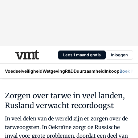
Lees 1 maand gratis
Inloggen
Voedselveiligheid
Wetgeving
R&D
Duurzaamheid
Inkoop
Boek Mic
Zorgen over tarwe in veel landen,
Rusland verwacht recordoogst
In veel delen van de wereld zijn er zorgen over de
tarweoogsten. In Oekraïne zorgt de Russische
inval voor grote problemen, doordat een deel van