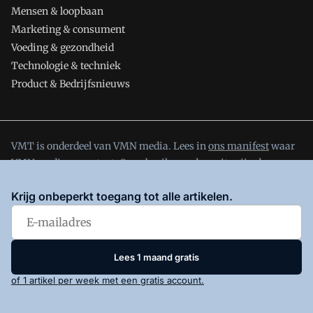
Mensen & loopbaan
Marketing & consument
Voeding & gezondheid
Technologie & techniek
Product & Bedrijfsnieuws
VMT is onderdeel van VMN media. Lees in
ons manifest
waar
VMN media voor staat. Op gebruik van deze site zijn de
volgende regelingen van toepassing:
Algemene Voorwaarden
Krijg onbeperkt toegang tot alle artikelen.
en
Privacy en Cookie beleid
|
Privacy instellingen
Lees 1 maand gratis
of 1 artikel per week met een gratis account.