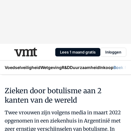
Lees 1 maand gratis
Inloggen
Voedselveiligheid
Wetgeving
R&D
Duurzaamheid
Inkoop
Boek Mic
Zieken door botulisme aan 2
kanten van de wereld
Twee vrouwen zijn volgens media in maart 2022
opgenomen in een ziekenhuis in Argentinië met
zeer ernstige verschijnselen van botulisme. In