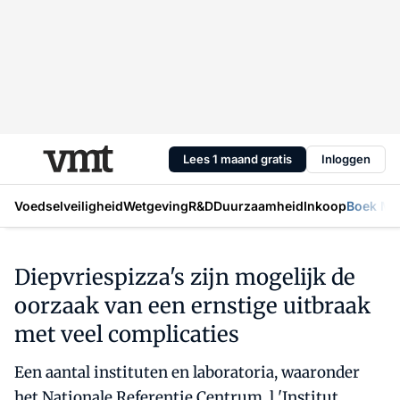
Lees 1 maand gratis
Inloggen
Voedselveiligheid
Wetgeving
R&D
Duurzaamheid
Inkoop
Boek Mic
Diepvriespizza's zijn mogelijk de
oorzaak van een ernstige uitbraak
met veel complicaties
Een aantal instituten en laboratoria, waaronder
het Nationale Referentie Centrum, l 'Institut