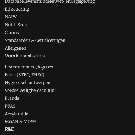
Database levensmiddelenwet- en regelgeving
Etikettering
NAPV
Nutri-Score
Claims
Standaarden & Certificeringen
Allergenen
Voedselveiligheid
Listeria monocytogenes
E.coli (STEC/ EHEC)
Hygienisch ontwerpen
Voedselveiligheidscultuur
Fraude
PFAS
Acrylamide
MOAH & MOSH
R&D