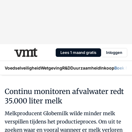
Lees 1 maand gratis
Inloggen
Voedselveiligheid
Wetgeving
R&D
Duurzaamheid
Inkoop
Boek Mic
Continu monitoren afvalwater redt
35.000 liter melk
Melkproducent Globemilk wilde minder melk
verspillen tijdens het productieproces. Om uit te
zoeken waar en vooral wanneer er melk verloren