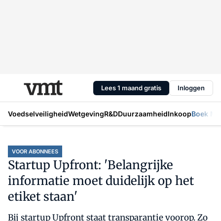
Lees 1 maand gratis
Inloggen
Voedselveiligheid
Wetgeving
R&D
Duurzaamheid
Inkoop
Boek Mic
VOOR ABONNEES
Startup Upfront: 'Belangrijke
informatie moet duidelijk op het
etiket staan'
Bij startup Upfront staat transparantie voorop. Zo