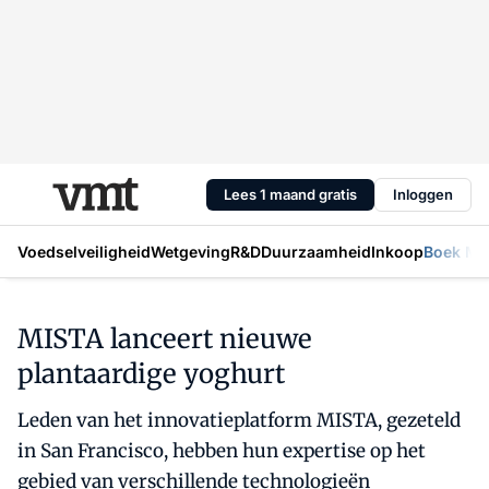
Lees 1 maand gratis
Inloggen
Voedselveiligheid
Wetgeving
R&D
Duurzaamheid
Inkoop
Boek Mic
MISTA lanceert nieuwe
plantaardige yoghurt
Leden van het innovatieplatform MISTA, gezeteld
in San Francisco, hebben hun expertise op het
gebied van verschillende technologieën