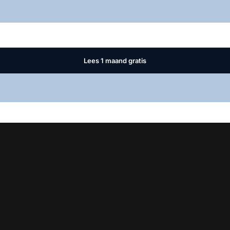
Log in
om dit artikel te lezen.
Lees 1 maand gratis