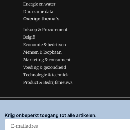
Energie en water
Duurzame data
Overige thema's
Inkoop & Procurement
België
Economie & bedrijven
Mensen & loopbaan
Marketing & consument
Voeding & gezondheid
Technologie & techniek
Product & Bedrijfsnieuws
VMT is onderdeel van VMN media. Lees in
ons manifes
Krijg onbeperkt toegang tot alle artikelen.
en
Privacy en Cookie beleid
|
Privacy instellingen