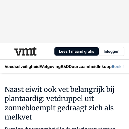
Lees 1 maand gratis
Inloggen
Voedselveiligheid
Wetgeving
R&D
Duurzaamheid
Inkoop
Boek Mic
Naast eiwit ook vet belangrijk bij
plantaardig: vetdruppel uit
zonnebloempit gedraagt zich als
melkvet