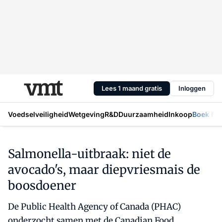
Lees 1 maand gratis
Inloggen
Voedselveiligheid
Wetgeving
R&D
Duurzaamheid
Inkoop
Boek Mic
Salmonella-uitbraak: niet de
avocado's, maar diepvriesmais de
boosdoener
De Public Health Agency of Canada (PHAC)
onderzocht samen met de Canadian Food