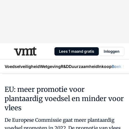
Lees 1 maand gratis
Inloggen
Voedselveiligheid
Wetgeving
R&D
Duurzaamheid
Inkoop
Boek Mic
EU: meer promotie voor
plantaardig voedsel en minder voor
vlees
De Europese Commissie gaat meer plantaardig
voedsel promoten in 2022. De promotie van vlees