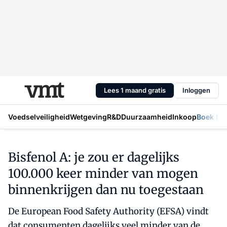
Lees 1 maand gratis
Inloggen
Voedselveiligheid
Wetgeving
R&D
Duurzaamheid
Inkoop
Boek Mic
Bisfenol A: je zou er dagelijks
100.000 keer minder van mogen
binnenkrijgen dan nu toegestaan
De European Food Safety Authority (EFSA) vindt
dat consumenten dagelijks veel minder van de