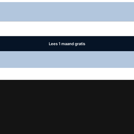
Log in
om dit artikel te lezen.
Lees 1 maand gratis