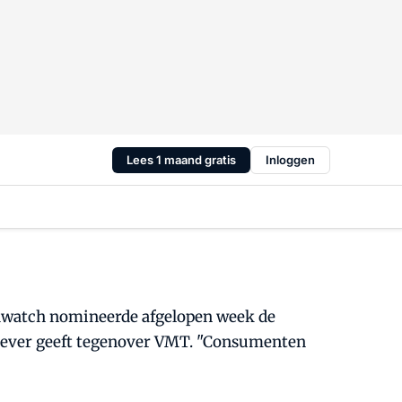
Lees 1 maand gratis
Inloggen
oodwatch nomineerde afgelopen week de
ilever geeft tegenover VMT. "Consumenten