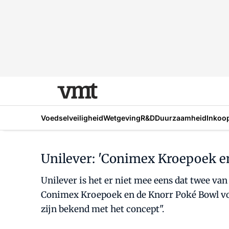
Voedselveiligheid
Wetgeving
R&D
Duurzaamheid
Inkoo
Unilever: 'Conimex Kroepoek en
Unilever is het er niet mee eens dat twee v
Conimex Kroepoek en de Knorr Poké Bowl voo
zijn bekend met het concept".