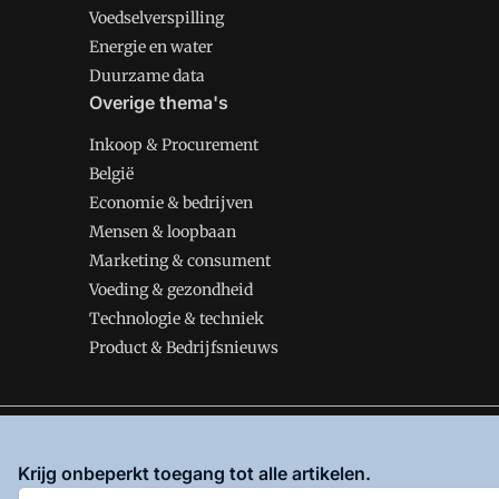
Voedselverspilling
Energie en water
Duurzame data
Overige thema's
Inkoop & Procurement
België
Economie & bedrijven
Mensen & loopbaan
Marketing & consument
Voeding & gezondheid
Technologie & techniek
Product & Bedrijfsnieuws
VMT is onderdeel van VMN media. Lees in
ons manifes
Krijg onbeperkt toegang tot alle artikelen.
en
Privacy en Cookie beleid
|
Privacy instellingen