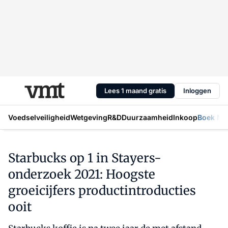
Lees 1 maand gratis
Inloggen
Voedselveiligheid
Wetgeving
R&D
Duurzaamheid
Inkoop
Boek Mic
Starbucks op 1 in Stayers-
onderzoek 2021: Hoogste
groeicijfers productintroducties
ooit