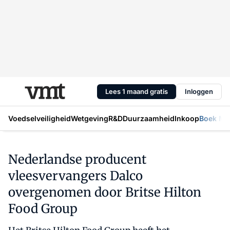
Lees 1 maand gratis
Inloggen
Voedselveiligheid
Wetgeving
R&D
Duurzaamheid
Inkoop
Boek Mic
Nederlandse producent
vleesvervangers Dalco
overgenomen door Britse Hilton
Food Group