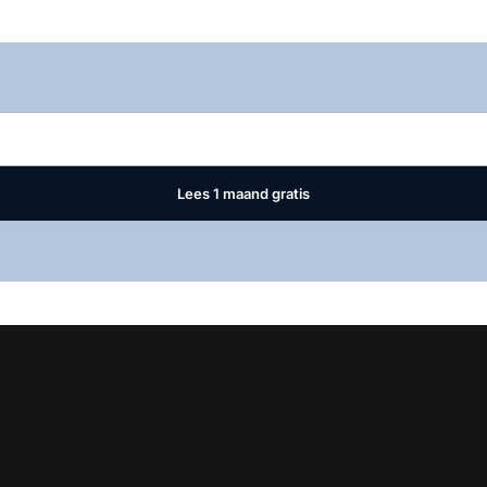
Log in
om dit artikel te lezen.
Lees 1 maand gratis