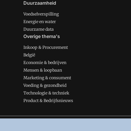
Duurzaamheid
Voedselverspilling
Energie en water
Duurzame data
Overige thema's
Inkoop & Procurement
België
Economie & bedrijven
Mensen & loopbaan
Marketing & consument
Voeding & gezondheid
Technologie & techniek
Product & Bedrijfsnieuws
VMT is onderdeel van VMN media. Lees in
ons manifes