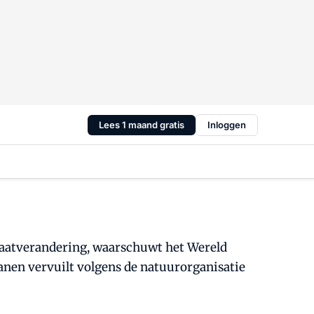
Lees 1 maand gratis
Inloggen
imaatverandering, waarschuwt het Wereld
eanen vervuilt volgens de natuurorganisatie