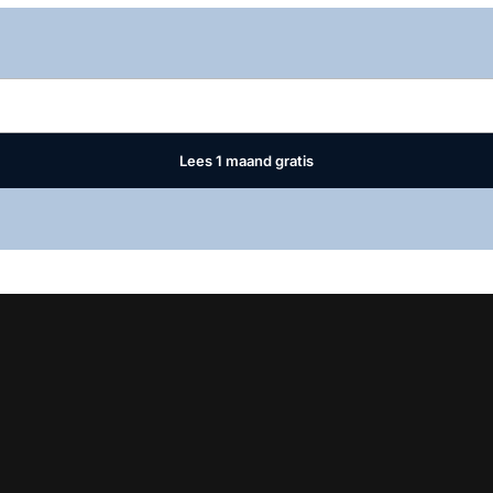
Log in
om dit artikel te lezen.
Lees 1 maand gratis