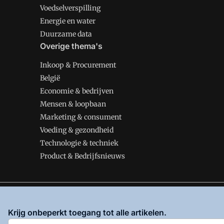
Voedselverspilling
Energie en water
Duurzame data
Overige thema's
Inkoop & Procurement
België
Economie & bedrijven
Mensen & loopbaan
Marketing & consument
Voeding & gezondheid
Technologie & techniek
Product & Bedrijfsnieuws
VMT is onderdeel van VMN media. Lees in
ons manifes
Krijg onbeperkt toegang tot alle artikelen.
en
Privacy en Cookie beleid
|
Privacy instellingen