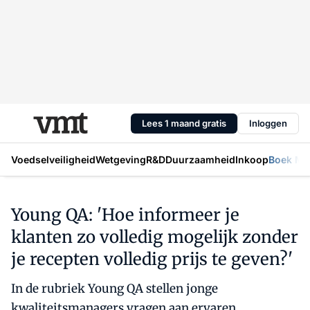
Lees 1 maand gratis
Inloggen
Voedselveiligheid
Wetgeving
R&D
Duurzaamheid
Inkoop
Boek Mic
Young QA: 'Hoe informeer je
klanten zo volledig mogelijk zonder
je recepten volledig prijs te geven?'
In de rubriek Young QA stellen jonge
kwaliteitsmanagers vragen aan ervaren