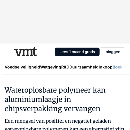
Lees 1 maand gratis
Inloggen
Voedselveiligheid
Wetgeving
R&D
Duurzaamheid
Inkoop
Boek Mic
Wateroplosbare polymeer kan
aluminiumlaagje in
chipsverpakking vervangen
Een mengsel van positief en negatief geladen
wateroplosbare polymeren kan een alternatief zijn