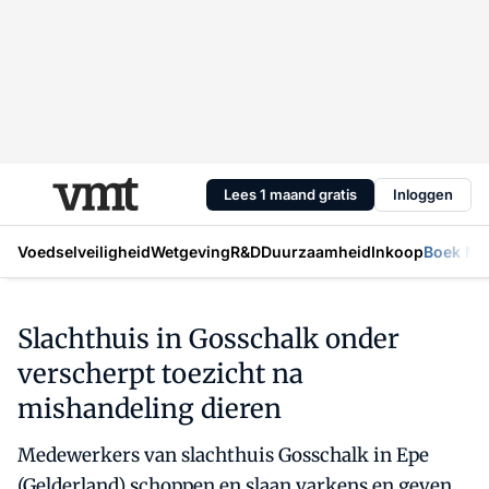
Lees 1 maand gratis
Inloggen
Voedselveiligheid
Wetgeving
R&D
Duurzaamheid
Inkoop
Boek Mic
Slachthuis in Gosschalk onder
verscherpt toezicht na
mishandeling dieren
Medewerkers van slachthuis Gosschalk in Epe
(Gelderland) schoppen en slaan varkens en geven