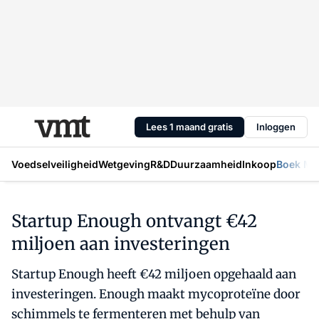
Lees 1 maand gratis
Inloggen
Voedselveiligheid
Wetgeving
R&D
Duurzaamheid
Inkoop
Boek Mic
Startup Enough ontvangt €42
miljoen aan investeringen
Startup Enough heeft €42 miljoen opgehaald aan
investeringen. Enough maakt mycoproteïne door
schimmels te fermenteren met behulp van