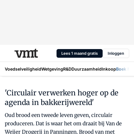
Lees 1 maand gratis
Inloggen
Voedselveiligheid
Wetgeving
R&D
Duurzaamheid
Inkoop
Boek Mic
'Circulair verwerken hoger op de
agenda in bakkerijwereld'
Oud brood een tweede leven geven, circulair
produceren. Dat is waar het om draait bij Van de
Weijer Drogerij in Panningen. Brood van met