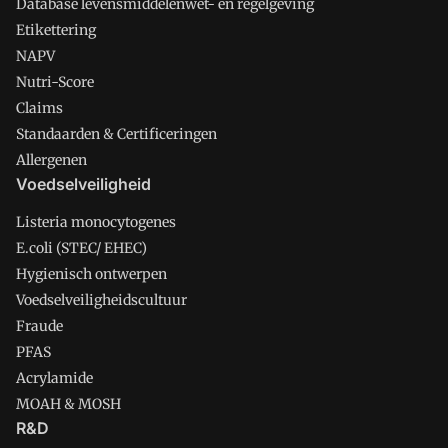
Database levensmiddelenwet- en regelgeving
Etikettering
NAPV
Nutri-Score
Claims
Standaarden & Certificeringen
Allergenen
Voedselveiligheid
Listeria monocytogenes
E.coli (STEC/ EHEC)
Hygienisch ontwerpen
Voedselveiligheidscultuur
Fraude
PFAS
Acrylamide
MOAH & MOSH
R&D