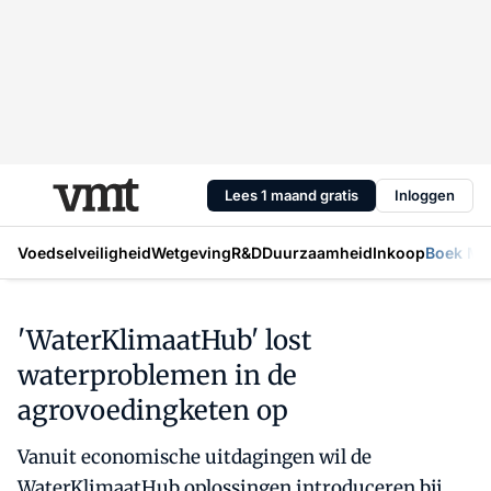
Lees 1 maand gratis
Inloggen
Voedselveiligheid
Wetgeving
R&D
Duurzaamheid
Inkoop
Boek Mic
'WaterKlimaatHub' lost
waterproblemen in de
agrovoedingketen op
Vanuit economische uitdagingen wil de
WaterKlimaatHub oplossingen introduceren bij