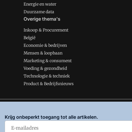
Energie en water
Duurzame data
Overige thema's
Inkoop & Procurement
België
Economie & bedrijven
Mensen & loopbaan
Marketing & consument
Voeding & gezondheid
Technologie & techniek
Product & Bedrijfsnieuws
VMT is onderdeel van VMN media. Lees in
ons manifes
Krijg onbeperkt toegang tot alle artikelen.
en
Privacy en Cookie beleid
|
Privacy instellingen