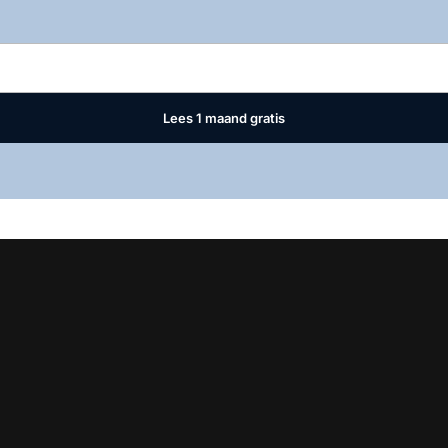
Log in
om dit artikel te lezen.
Lees 1 maand gratis