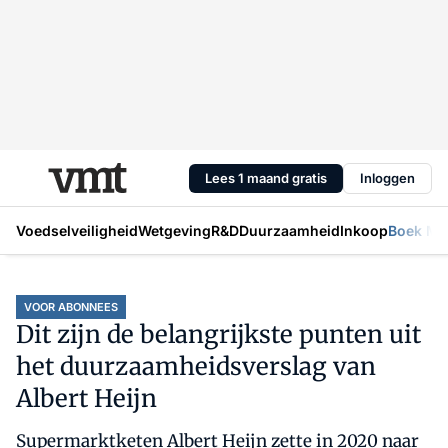
Lees 1 maand gratis
Inloggen
Voedselveiligheid
Wetgeving
R&D
Duurzaamheid
Inkoop
Boek Mic
VOOR ABONNEES
Dit zijn de belangrijkste punten uit
het duurzaamheidsverslag van
Albert Heijn
Supermarktketen Albert Heijn zette in 2020 naar