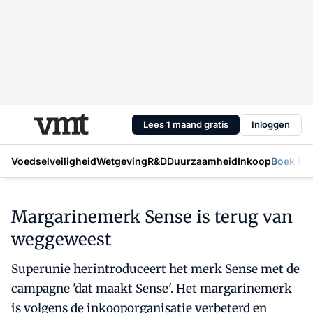
Lees 1 maand gratis
Inloggen
Voedselveiligheid
Wetgeving
R&D
Duurzaamheid
Inkoop
Boek Mic
Margarinemerk Sense is terug van
weggeweest
Superunie herintroduceert het merk Sense met de
campagne 'dat maakt Sense'. Het margarinemerk
is volgens de inkooporganisatie verbeterd en