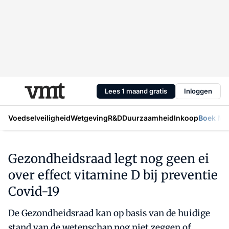
Lees 1 maand gratis
Inloggen
Voedselveiligheid
Wetgeving
R&D
Duurzaamheid
Inkoop
Boek Mic
Gezondheidsraad legt nog geen ei
over effect vitamine D bij preventie
Covid-19
De Gezondheidsraad kan op basis van de huidige
stand van de wetenschap nog niet zeggen of