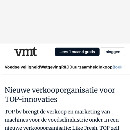
Lees 1 maand gratis
Inloggen
Voedselveiligheid
Wetgeving
R&D
Duurzaamheid
Inkoop
Boek Mic
Nieuwe verkooporganisatie voor
TOP-innovaties
TOP bv brengt de verkoop en marketing van
machines voor de voedselindustrie onder in een
nieuwe verkooporganisatie: Like Fresh. TOP zelf