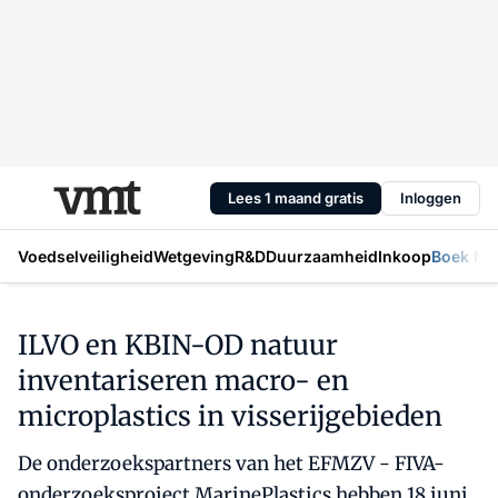
Lees 1 maand gratis
Inloggen
Voedselveiligheid
Wetgeving
R&D
Duurzaamheid
Inkoop
Boek Mic
ILVO en KBIN-OD natuur
inventariseren macro- en
microplastics in visserijgebieden
De onderzoekspartners van het EFMZV - FIVA-
onderzoeksproject MarinePlastics hebben 18 juni